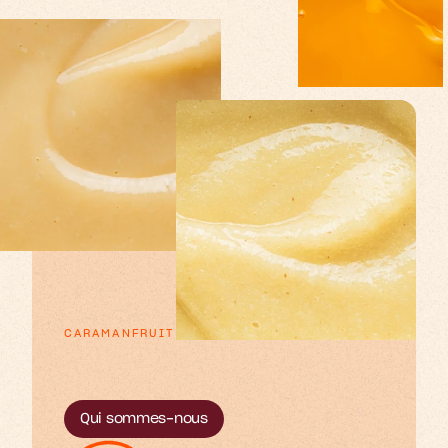
CARAMANFRUIT
p
d
e
x
e
u
u
o
u
L
s
s
r
r
t
t
f
’
i
m
o
u
e
e
o
e
s
s
s
s
r
t
t
f
.
Qui sommes-nous