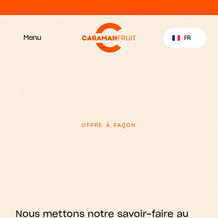
Découvrez notre nouveau site web
Select Language
FR
Menu
OFFRE À FAÇON
m
V
o
e
q
e
a
u
t
r
r
,
n
o
e
e
p
e
e
x
s
t
r
r
t
.
i
Nous mettons notre savoir-faire au 