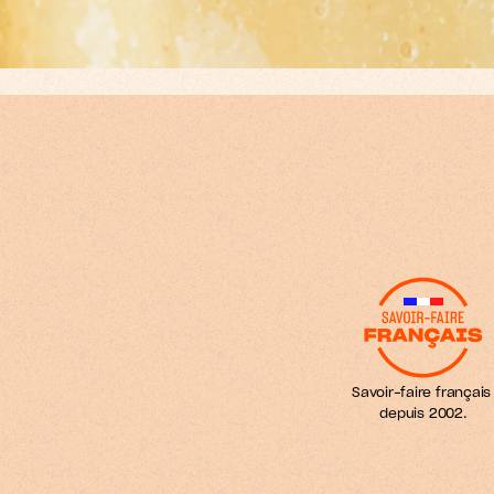
d
o
u
u
u
s
s
r
t
f
i
m
o
e
s
s
r
f
.
Savoir-faire français 
depuis 2002.