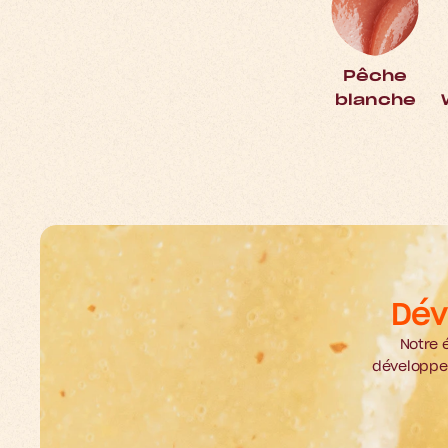
Pêche
blanche
Dév
Notre é
développer