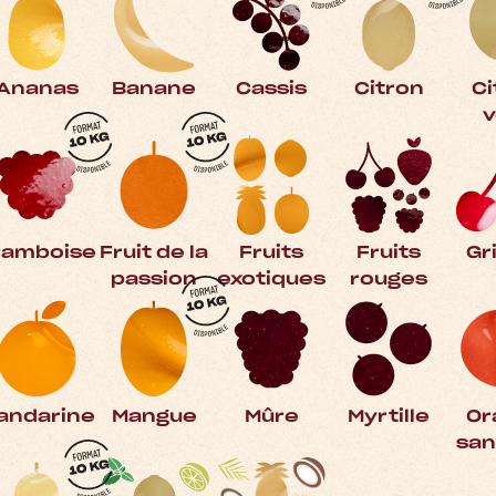
Ananas
Banane
Cassis
Citron
Ci
v
ramboise
Fruit de la
Fruits
Fruits
Gr
passion
exotiques
rouges
andarine
Mangue
Mûre
Myrtille
Or
san