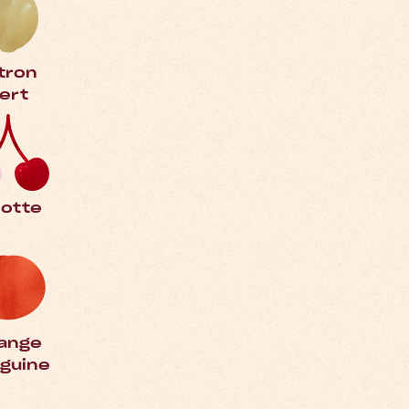
tron
ert
iotte
ange
guine