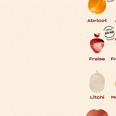
Abricot
Fraise
F
Litchi
M