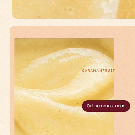
CARAMANFRUIT
p
e
e
x
L
r
t
’
o
u
e
e
s
s
t
t
Qui sommes-nous