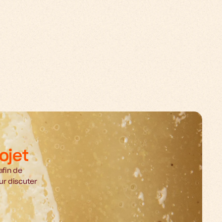
ojet
fin de 
r discuter 