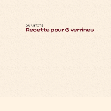
m
V
e
n
e
o
r
r
i
m
b
o
o
a
c
r
r
t
i
QUANTITÉ
Recette pour 6 verrines