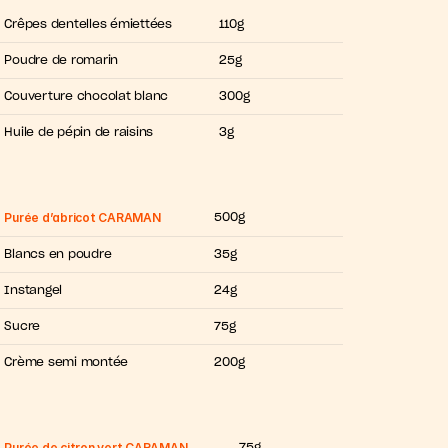
Crêpes dentelles émiettées
110g
Poudre de romarin
25g
Couverture chocolat blanc
300g
Huile de pépin de raisins
3g
Purée d’abricot CARAMAN
500g
Blancs en poudre
35g
Instangel
24g
Sucre
75g
Crème semi montée
200g
Purée de citron vert CARAMAN
75g