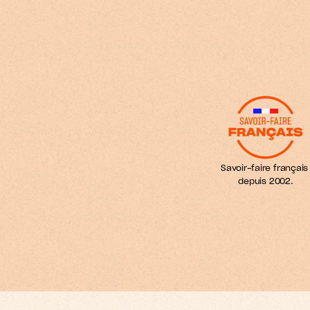
d
o
u
u
u
s
s
r
t
f
i
m
o
e
s
s
r
f
.
Savoir-faire français 
depuis 2002.