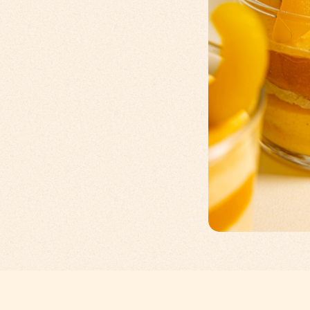
e
u
s
s
n
a
r
i