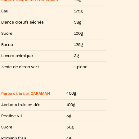
Eau
175g
Blancs d’œufs séchés
38g
Sucre
100g
Farine
125g
Levure chimique
3g
Zeste de citron vert                                      
1 pièce
Purée d’abricot CARAMAN
400g
Abricots frais en dés
100g
Pectine NH
5g
Sucre
50g
Romarin frais
4g