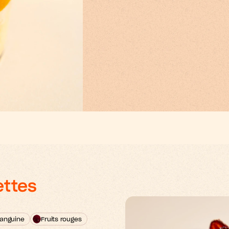
ettes
anguine
Fruits rouges