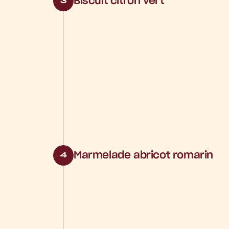
Biscuit citron vert
3
Marmelade abricot romarin
4