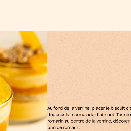
M
o
n
a
e
e
n
o
n
g
t
t
t
f
i
i
i
Au fond de la verrine, placer le biscuit c
déposer la marmelade d’abricot. Termine
romarin au centre de la verrine, décorer 
brin de romarin.