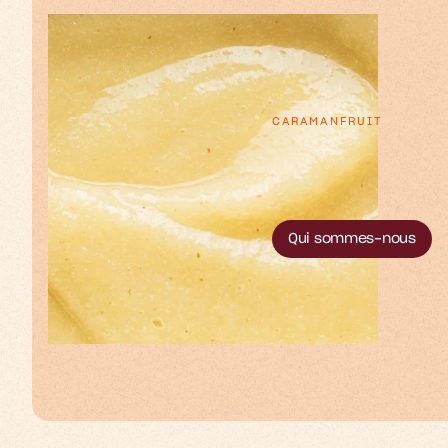
CARAMANFRUIT
p
e
e
x
L
r
t
’
o
u
e
e
s
s
t
t
Qui sommes-nous