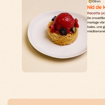
Citron
Nid de 
Recette po
De croustilla
mariage vibr
baies, une g
méditerrané