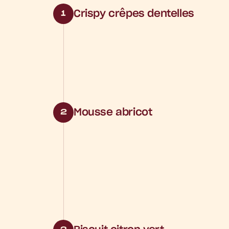
Crispy crêpes dentelles
1
Mousse abricot
2