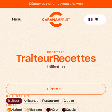
Découvrez notre nouveau site web
Select Language
FR
Menu
RECETTES
Traiteur
Recettes
Utilisation
Filtrer
UTILISATION
Traiteur
Artisanat
Restaurant
Glacier
FRUITS
Abricot
Banane
Mûre
Cassis