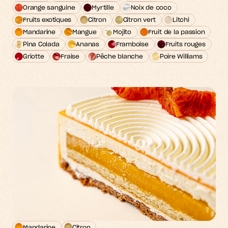
Orange sanguine
Myrtille
Noix de coco
Fruits exotiques
Citron
Citron vert
Litchi
Mandarine
Mangue
Mojito
Fruit de la passion
Pina Colada
Ananas
Framboise
Fruits rouges
Griotte
Fraise
Pêche blanche
Poire Williams
Mandarine
Citron