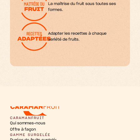
La maîtrise du fruit sous toutes ses 
formes.
Adapter les recettes à chaque 
variété de fruits.
m
P
a
o
n
n
é
e
n
u
s
s
r
t
t
f
i
i
CARAMANFRUIT
Qui sommes-nous
Offre à façon
GAMME SURGELÉE