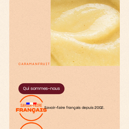
CARAMANFRUIT
p
d
e
x
e
u
u
o
u
L
s
s
r
r
t
t
f
’
i
m
o
u
e
e
o
e
s
s
s
s
r
t
t
f
.
Qui sommes-nous
Savoir-faire français depuis 2002.